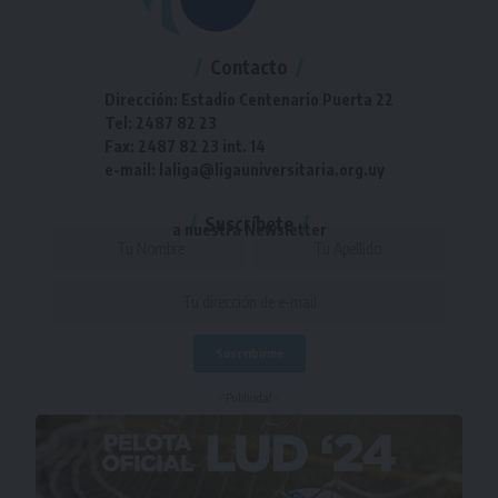
Contacto
Dirección: Estadio Centenario Puerta 22
Tel: 2487 82 23
Fax: 2487 82 23 int. 14
e-mail: laliga@ligauniversitaria.org.uy
Suscríbete
a nuestra Newsletter
- Publicidad -