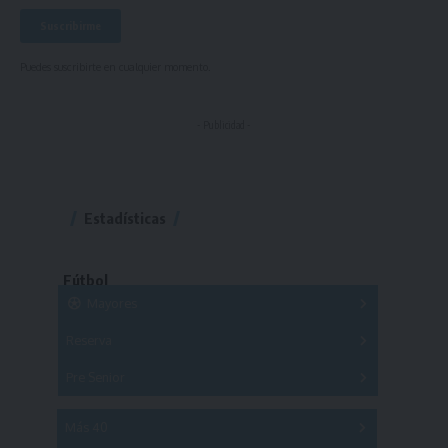
Puedes suscribirte en cualquier momento.
- Publicidad -
Estadísticas
Fútbol
Mayores
Reserva
A
B
C
D
E
F
G
Pre Senior
A
B
C
D
A
B
C
D
E
Más 40