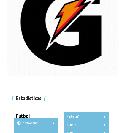
Estadísticas
Fútbol
Más 40
Mayores
Sub 20
A
B
C