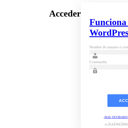
Acceder
Funciona
WordPres
Nombre de usuario o corr
Contraseña
¿HAS OLVIDADO
← Ir a Liga Unive