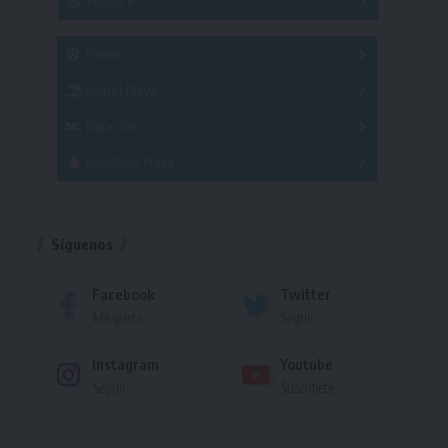
Fútbol 8
A
B
C
SUB 21
Masculino
Futsal
Femenino
Fútbol Playa
Masculino
Femenino
Natación
Torneo
Handball Playa
Torneo
Torneo
Síguenos
Facebook
Twitter
Me gusta
Seguir
Instagram
Youtube
Seguir
Suscríbete