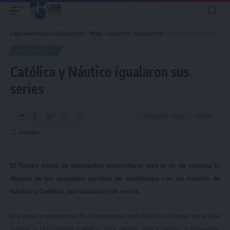
Liga Universitaria de Deportes
>
Blog
>
Deportes
>
Basquetbol
>
Católica y Náutico igualaron sus series
BASQUETBOL
Católica y Náutico igualaron sus
series
Tiempo de Lectura: 2 Minuto
El Torneo Anual de básquetbol universitario tuvo el fin de semana la
disputa de los segundos partidos de semifinales con los triunfos de
Náutico y Católica, que igualaron sus series.
Era ganar o despedirse de la temporada para Náutico, el mejor de la fase
regular, y Universidad Católica. Una derrota ante Crandon y Bohemios,