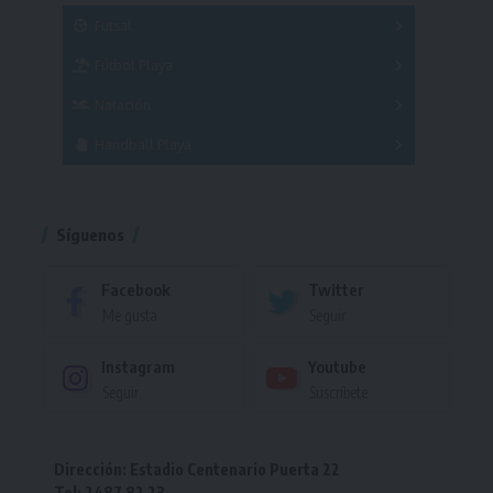
Masculino
Futsal
Femenino
Fútbol Playa
Masculino
Femenino
Natación
Torneo
Handball Playa
Torneo
Torneo
Síguenos
Facebook
Twitter
Me gusta
Seguir
Instagram
Youtube
Seguir
Suscríbete
Dirección: Estadio Centenario Puerta 22
Tel: 2487 82 23