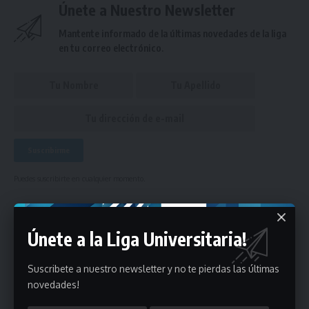
Únete a Nuestro Newsletter
Mantente informado de la últimas novedades de la liga
en tu correo electrónico.
Puedes suscribirte en cualquier momento.
Únete a la Liga Universitaria!
Deja un comentario
Suscribete a nuestro newsletter y no te pierdas las últimas
- Publicidad -
novedades!