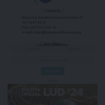
Contacto
Dirección: Estadio Centenario Puerta 22
Tel: 2487 82 23
Fax: 2487 82 23 int. 14
e-mail: laliga@ligauniversitaria.org.uy
Suscríbete
a nuestra Newsletter
- Publicidad -