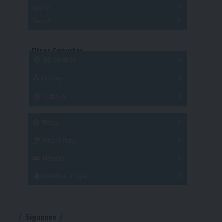
A
B
C
Sub 16
Series
Sub 14
Copas
Series
Copas
Series
Otros Deportes
Copas
Básquetbol
Hockey
A
B
3x3
Fútbol 8
A
B
C
SUB 21
Masculino
Futsal
Femenino
Fútbol Playa
Masculino
Femenino
Natación
Torneo
Handball Playa
Torneo
Torneo
Síguenos