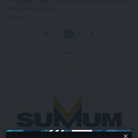
A continuación, copiamos comunicado del Consejo de Neutrales
sobre la organización de
…
28/10/2013
1
2
3
- Publicidad -