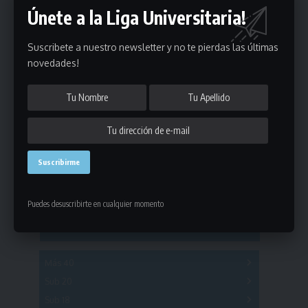
Únete a la Liga Universitaria!
Suscribete a nuestro newsletter y no te pierdas las últimas
novedades!
Estadísticas
Fútbol
Mayores
Reserva
A
B
C
D
E
F
G
Puedes desuscribirte en cualquier momento
Pre Senior
A
B
C
D
A
B
C
D
E
Más 40
Sub 20
A
B
C
Sub 18