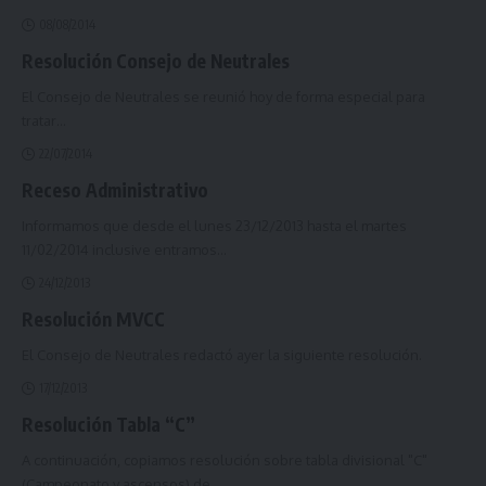
08/08/2014
Resolución Consejo de Neutrales
El Consejo de Neutrales se reunió hoy de forma especial para
tratar
…
22/07/2014
Receso Administrativo
Informamos que desde el lunes 23/12/2013 hasta el martes
11/02/2014 inclusive entramos
…
24/12/2013
Resolución MVCC
El Consejo de Neutrales redactó ayer la siguiente resolución.
17/12/2013
Resolución Tabla “C”
A continuación, copiamos resolución sobre tabla divisional "C"
(Campeonato y ascensos) de
…