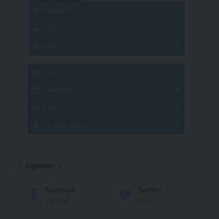
Otros Deportes
Copas
Básquetbol
Hockey
A
B
3x3
Fútbol 8
A
B
C
SUB 21
Masculino
Futsal
Femenino
Fútbol Playa
Masculino
Femenino
Natación
Torneo
Handball Playa
Torneo
Torneo
Síguenos
Facebook
Twitter
Me gusta
Seguir