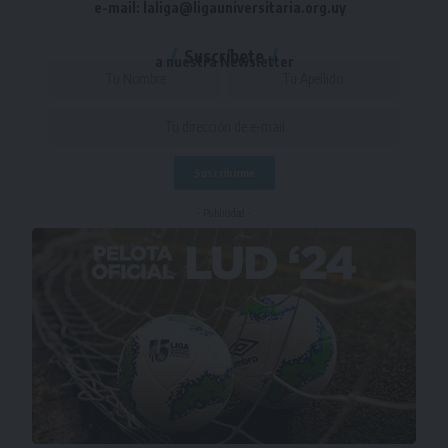
e-mail: laliga@ligauniversitaria.org.uy
Suscríbete
a nuestra Newsletter
- Publicidad -