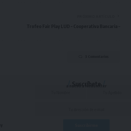
PRÓXIMO ARTÍCULO
Trofeo Fair Play LUD – Cooperativa Bancaria –
3 Comentarios
Suscríbete
a nuestra Newsletter
uy