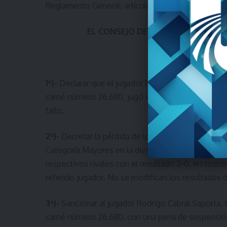
Reglamento General; artículos 86 numerales 4 y 8,
EL CONSEJO DE NEUTRALES POR 
1º)-
Declarar que el jugador Rodrigo Cabral Saporta
carné número 26.680, jugó inhabilitado en la pre
fallo.
2º)-
Decretar la pérdida de los puntos ganados p
Categoría Mayores en la divisional “C” -serie por
respectivos rivales con el resultado 2-0, en todos
referido jugador. No se modifican los resultados 
3º)-
Sancionar al jugador Rodrigo Cabral Saporta, t
carné número 26.680, con una pena de suspensión d