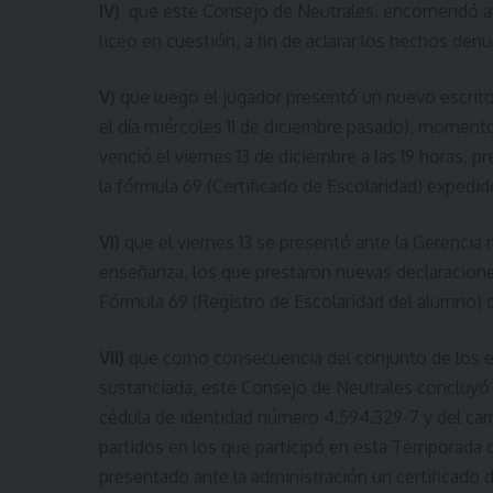
IV)
que este Consejo de Neutrales, encomendó al 
liceo en cuestión, a fin de aclarar los hechos den
V)
que luego el jugador presentó un nuevo escrito
el día miércoles 11 de diciembre pasado), momento
venció el viernes 13 de diciembre a las 19 horas, 
la fórmula 69 (Certificado de Escolaridad) expedi
VI)
que el viernes 13 se presentó ante la Gerencia 
enseñanza, los que prestaron nuevas declaracione
Fórmula 69 (Registro de Escolaridad del alumno) 
VII)
que como consecuencia del conjunto de los e
sustanciada, este Consejo de Neutrales concluyó qu
cédula de identidad número 4.594.329-7 y del car
partidos en los que participó en esta Temporada
presentado ante la administración un certificado 