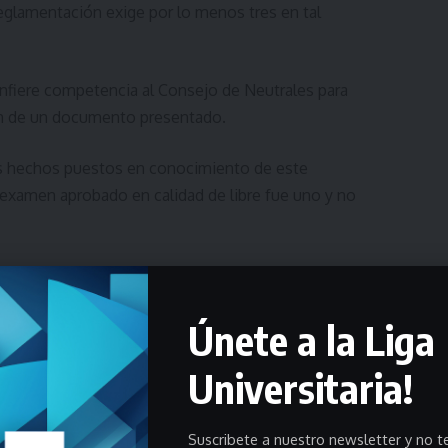
reglamentación exige por lo menos tres en tal
nfiere competencia al Consejo de Neutrales para
ón de un documento presentado.
los hechos puestos en conocimiento de este
xamen aprobado en calidad de libre fue uno y no
tada podía dar lugar a interpretar cosa distinta de
determina en virtud de la prueba diligenciada; e
Únete a la Liga
expedida en forma errónea por el liceo y aceptada
a la situación, por lo que corresponde responsabilizar
Universitaria!
o.
B de los Estatutos; artículos 31, 32, 35 y 36 del
Suscribete a nuestro newsletter y no te