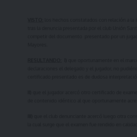
VISTO:
los hechos constatados con relación a la i
tras la denuncia presentada por el club Unión Sant
competir del documento presentado por un jugado
Mayores.
RESULTANDO:
I)
que oportunamente en el marco 
declaraciones el delegado y el jugador, no pudién
certificado presentado es de dudosa interpretació
II)
que el jugador acercó otro certificado de exam
de contenido idéntico al que oportunamente acred
III)
que el club denunciante acercó luego otra con
la cual surge que el examen fue rendido en calidad