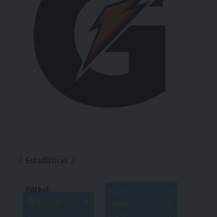
Estadísticas
Fútbol
Más 40
Mayores
Sub 20
A
B
C