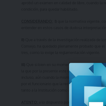
aprobó un examen en calidad de libre, cuando la 
condición, para quedar habilitado.
CONSIDERANDO:
I)
que la normativa vigente, co
entender en estos casos de dudosa interpretaci
II)
Que a través de la investigación realizada de 
Consejo, ha quedado plenamente probado que el e
tres, como lo exige la reglamentación vigente.
III)
Que si bien en su momento, la constancia presen
la que por la presente este Consejo de Neutrales 
incluso, aún cuando la misma fue oportunamente 
por el funcionario que la recibió, ello no convalid
tanto a la Institución como al jugador involucrad
ATENTO:
a lo dispuesto por el artículo 48 ordinal 