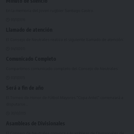
Minuto de silencio
En la memoria del joven rugbier Santiago Castro.
05/11/2016
Llamado de atención
El Consejo de Neutrales realiza el siguiente llamado de atención:
04/11/2015
Comunicado Completo
Compartimos comunicado completo del Consejo de Neutrales:
03/11/2015
Será a fin de año
El Torneo de Honor de Fútbol Mayores "Copa Antel" comenzará a
disputarse
…
30/10/2015
Asambleas de Divisionales
El Consejo de Neutrales convoca a Asambleas de Divisionales de