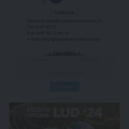
Contacto
Dirección: Estadio Centenario Puerta 22
Tel: 2487 82 23
Fax: 2487 82 23 int. 14
e-mail: laliga@ligauniversitaria.org.uy
Suscríbete
a nuestra Newsletter
- Publicidad -