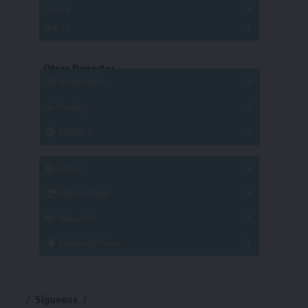
Sub 16
Series
Sub 14
Copas
Series
Copas
Series
Otros Deportes
Copas
Básquetbol
Hockey
A
B
3x3
Fútbol 8
A
B
C
SUB 21
Masculino
Futsal
Femenino
Fútbol Playa
Masculino
Femenino
Natación
Torneo
Handball Playa
Torneo
Torneo
Síguenos