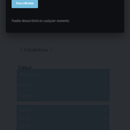
Puedes desuscribirte en cualquier momento
Estadísticas
Fútbol
Mayores
Reserva
A
B
C
D
E
F
G
Pre Senior
A
B
C
D
A
B
C
D
E
Más 40
Sub 20
A
B
C
Sub 18
A
B
C