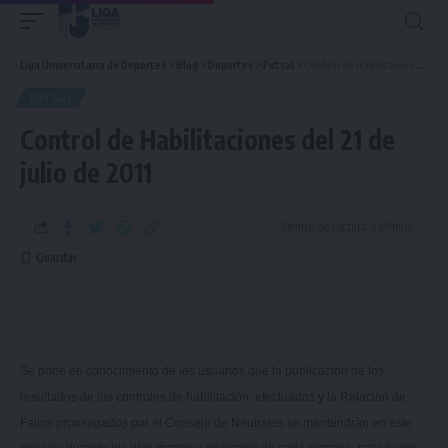
Liga Universitaria de Deportes
>
Blog
>
Deportes
>
Futsal
>
Control de Habilitaciones del 21 de julio de 2011
FUTSAL
Control de Habilitaciones del 21 de
julio de 2011
Tiempo de Lectura: 1 Minuto
Se pone en conocimiento de los usuarios que la publicación de los
resultados de los controles de habilitación efectuados y
la Relación
de
Fallos promulgados por el Consejo de Neutrales se mantendrán en este
espacio durante los días martes y miércoles de cada semana, para luego