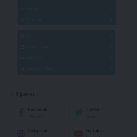
Hockey
A
B
3x3
Fútbol 8
A
B
C
SUB 21
Masculino
Futsal
Femenino
Fútbol Playa
Masculino
Femenino
Natación
Torneo
Handball Playa
Torneo
Torneo
Síguenos
Facebook
Twitter
Me gusta
Seguir
Instagram
Youtube