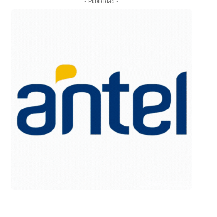
- Publicidad -