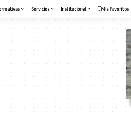
ormativas
Servicios
Institucional
Mis Favoritos