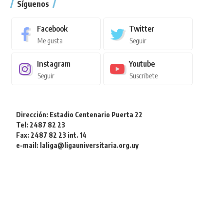
Síguenos
Facebook
Twitter
Me gusta
Seguir
Instagram
Youtube
Seguir
Suscríbete
Dirección: Estadio Centenario Puerta 22
Tel: 2487 82 23
Fax: 2487 82 23 int. 14
e-mail: laliga@ligauniversitaria.org.uy