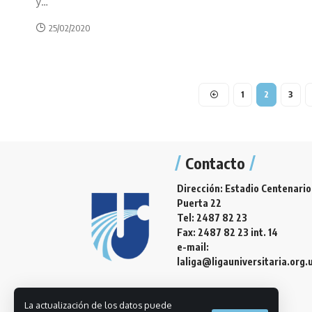
y
…
25/02/2020
1
2
3
Contacto
Dirección: Estadio Centenario
Puerta 22
Tel: 2487 82 23
Fax: 2487 82 23 int. 14
e-mail:
laliga@ligauniversitaria.org.
La actualización de los datos puede