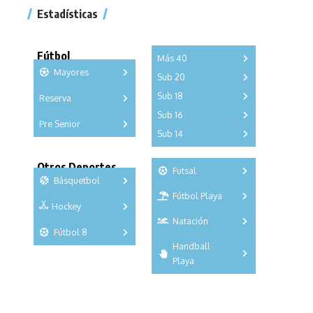
Estadísticas
Fútbol
Más 40
Mayores
Sub 20
A
B
C
Sub 18
Reserva
A
B
C
D
E
F
G
A
B
C
Sub 16
Series
Pre Senior
A
B
C
D
Sub 14
Series
Copas
A
B
C
D
E
Series
Copas
Otros Deportes
Futsal
Copas
Básquetbol
Fútbol Playa
Masculino
Hockey
A
B
Femenino
Natación
Torneo
3x3
Fútbol 8
A
B
C
Handball
Torneo
SUB 21
Masculino
Playa
Femenino
Torneo