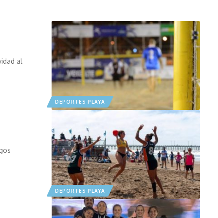
vidad al
DEPORTES PLAYA
egos
DEPORTES PLAYA