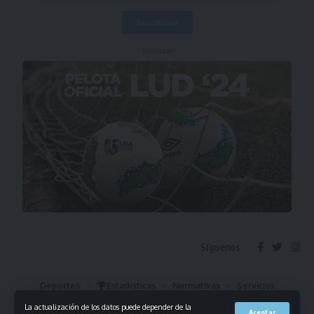
- Publicidad -
Síguenos
Deportes
Estadísticas
Normativas
Servicios
Institucional
Mis Favoritos
La actualización de los datos puede depender de la
Aceptar