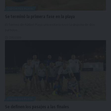
DEPORTES PLAYA
Se terminó la primera fase en la playa
El Torneo de Fútbol Playa univesitario tuvo la disputa de dos
partidos
…
22/02/2019
DEPORTES PLAYA
Se definen los pasajes a las finales