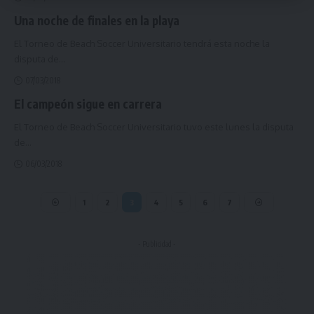
Una noche de finales en la playa
El Torneo de Beach Soccer Universitario tendrá esta noche la
disputa de
…
07/03/2018
El campeón sigue en carrera
El Torneo de Beach Soccer Universitario tuvo este lunes la disputa
de
…
06/03/2018
1
2
3
4
5
6
7
- Publicidad -