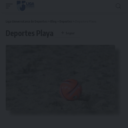
Liga Universitaria de Deportes
>
Blog
>
Deportes
>
Deportes Playa
Deportes Playa