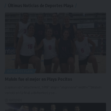
Últimas Noticias de Deportes Playa
DEPORTES PLAYA
Malvín fue el mejor en Playa Pocitos
[caption id="attachment_5918" align="alignnone" width=""]Malvín
venció en la final a Bohemios y se
…
10/02/2020