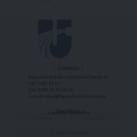
Contacto
Dirección: Estadio Centenario Puerta 22
Tel: 2487 82 23
Fax: 2487 82 23 int. 14
e-mail: laliga@ligauniversitaria.org.uy
Suscríbete
a nuestra Newsletter