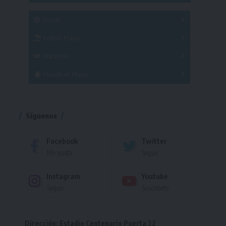
SUB 21
Masculino
Futsal
Femenino
Fútbol Playa
Masculino
Femenino
Natación
Torneo
Handball Playa
Torneo
Torneo
Síguenos
Facebook
Twitter
Me gusta
Seguir
Instagram
Youtube
Seguir
Suscríbete
Dirección: Estadio Centenario Puerta 22