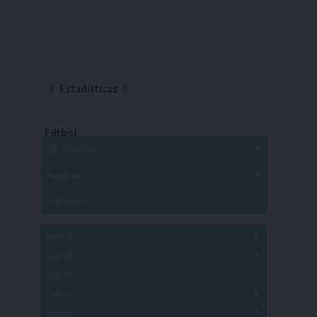
Estadísticas
Fútbol
Mayores
Reserva
A
B
C
D
E
F
G
Pre Senior
A
B
C
D
A
B
C
D
E
Más 40
Sub 20
A
B
C
Sub 18
A
B
C
Sub 16
Series
Sub 14