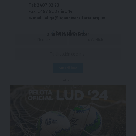
Tel: 2487 82 23
Fax: 2487 82 23 int. 14
e-mail: laliga@ligauniversitaria.org.uy
Suscríbete
a nuestra Newsletter
- Publicidad -