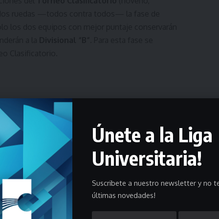
iciones del
Torneo Clasificatorio
(noveno,
dos ruedas —todos contra todos— la fase de
olo los dos equipos con mejor puntaje conservarán
enderán a la
Divisional “B”
. Para esta fase se
eo Clasificatorio.
efinirá mediante régimen FIBA.
Únete a la Liga
Universitaria!
Suscribete a nuestro newsletter y no te
últimas novedades!