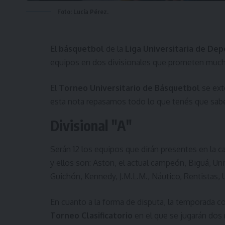
Foto: Lucía Pérez.
El
básquetbol
de la
Liga Universitaria de De
equipos en dos divisionales que prometen much
El
Torneo Universitario de Básquetbol
se ext
esta nota repasamos todo lo que tenés que sab
Divisional "A"
Serán 12 los equipos que dirán presentes en la ca
y ellos son: Aston, el actual campeón, Biguá, Un
Guichón, Kennedy, J.M.L.M., Náutico, Rentistas, 
En cuanto a la forma de disputa, la temporada c
Torneo Clasificatorio
en el que se jugarán dos