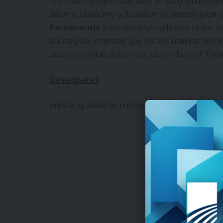
Los cuatro equipos ubicados en las últimas pos
décimo, undécimo y duodécimo) deberán jugar 
Permanencia
y una vez disputada esta etapa, s
la categoría, mientras que los dos últimos desc
arrastra la mitad del puntaje obtenido en el Torn
Desempates
Ante la igualdad de puntaje entre equipos, se d