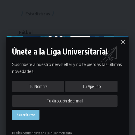
Estadísticas
Fútbol
Mayores
Únete a la Liga Universitaria!
Reserva
A
B
C
D
E
F
G
Pre Senior
A
B
C
D
Suscribete a nuestro newsletter y no te pierdas las últimas
novedades!
A
B
C
D
E
Más 40
Sub 20
A
B
C
Sub 18
A
B
C
Sub 16
Series
Sub 14
Copas
Series
Copas
Series
Otros Deportes
Copas
Básquetbol
Puedes desuscribirte en cualquier momento