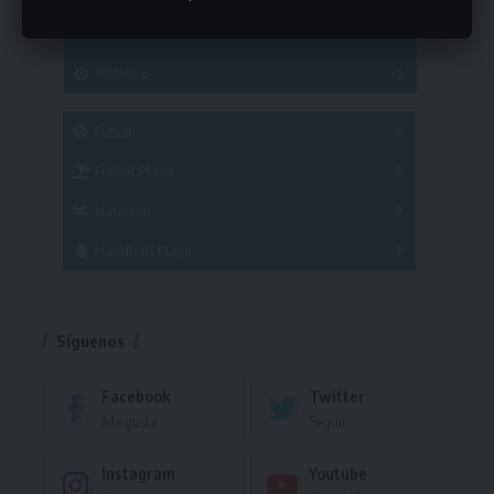
Hockey
A
B
3x3
Fútbol 8
A
B
C
SUB 21
Masculino
Futsal
Femenino
Fútbol Playa
Masculino
Femenino
Natación
Torneo
Handball Playa
Torneo
Torneo
Síguenos
Facebook
Twitter
Me gusta
Seguir
Instagram
Youtube