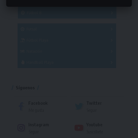
Hockey
A
B
3x3
Fútbol 8
A
B
C
SUB 21
Masculino
Futsal
Femenino
Fútbol Playa
Masculino
Femenino
Natación
Torneo
Handball Playa
Torneo
Torneo
Síguenos
Facebook
Twitter
Me gusta
Seguir
Instagram
Youtube
Seguir
Suscríbete