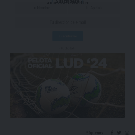
Suscríbete
a nuestra Newsletter
- Publicidad -
Síguenos