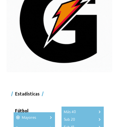
Estadísticas
Fútbol
Más 40
Mayores
Sub 20
A
B
C