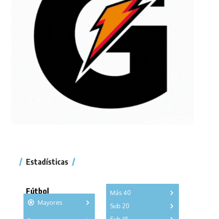
Estadísticas
Fútbol
Más 40
Mayores
Sub 20
A
B
C