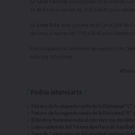
La
Sede Central
está ubicada en la Avenida Gene
es de lunes a viernes de 7:00 a 16:45 y los sábado
La
Sede Este
está ubicada en el Local 208 de C
de lunes a viernes de 7:00 a 18:45 y los sábados d
Por otra parte los teléfenos de contacto de
Clín
solo por
WhatsApp
.
#Somo
Podría interesarte
Fixture de la segunda rueda de la Divisional “C” 
Fixture de la segunda rueda de la Divisional “E” 
El hockey femenino está al rojo vivo con dos líde
Layva campeón del Torneo Apertura de handball 
Copa de Campeones de básquetbol: quiénes la ju