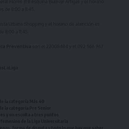
ral Flores 3131 esquina Bulevar Artigas y el horario
s de 8:00 a 11:45.
osta Urbana Shopping y el horario de atención es
e 8:00 a 11:45.
ica Preventiva
son el 22008484 y el 092 566 967
sLaLiga
de la categoría Más 40
de la categoría Pre Senior
res y un escolta a tres puntos
femenino de la Liga Universitaria
egan, forma de disputa y todo lo que hay que saber