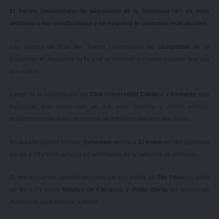
El Torneo Universitario de básquetbol de la Divisional “A” ya tiene
definidos a sus semifinalistas y en esta nota te contamos más detalles.
Los cuartos de final del Torneo Universitario de
básquetbol
de la
Divisional “A” llegaron a su fin y ya se conocen los cuatro equipos que van
por el título.
Luego de la clasificación del
Club Universidad Católica
y
Kennedy
, que
liquidaron sus series con un 2-0 ante Guichón y Unión Atlética,
respectivamente, el fin de semana se definieron las otras dos llaves.
En la calle Gabriel Pereira,
Bohemios
venció a
Crandon
en otro partidazo
por 82 a 79 y selló su lugar en semifinales de la categoría de privilegio.
El otro encuentro, también decisivo, fue con triunfo de
Tito Frioni
en cifras
de 85 a 73 sobre
Náutico de Carrasco y Punta Gorda
en cancha de
Auriblanco para avanzar a semis.