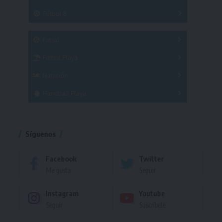
3x3
Fútbol 8
A
B
C
SUB 21
Masculino
Futsal
Femenino
Fútbol Playa
Masculino
Femenino
Natación
Torneo
Handball Playa
Torneo
Torneo
Síguenos
Facebook
Twitter
Me gusta
Seguir
Instagram
Youtube
Seguir
Suscríbete