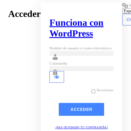
I
Acceder
Funciona con
WordPress
Nombre de usuario o correo electrónico
Contraseña
Recuérdame
¿HAS OLVIDADO TU CONTRASEÑA?