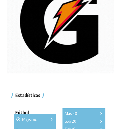
Estadísticas
Fútbol
Más 40
Mayores
Sub 20
A
B
C