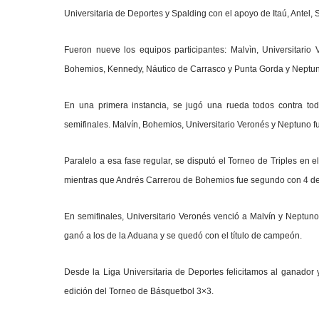
Universitaria de Deportes y Spalding con el apoyo de Itaú, Antel
Fueron nueve los equipos participantes: Malvìn, Universitario
Bohemios, Kennedy, Náutico de Carrasco y Punta Gorda y Neptu
En una primera instancia, se jugó una rueda todos contra todo
semifinales. Malvín, Bohemios, Universitario Veronés y Neptuno fu
Paralelo a esa fase regular, se disputó el Torneo de Triples en
mientras que Andrés Carrerou de Bohemios fue segundo con 4 de
En semifinales, Universitario Veronés venció a Malvín y Neptuno 
ganó a los de la Aduana y se quedó con el título de campeón.
Desde la Liga Universitaria de Deportes felicitamos al ganador
edición del Torneo de Básquetbol 3×3.