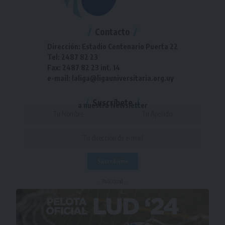
Contacto
Dirección: Estadio Centenario Puerta 22
Tel: 2487 82 23
Fax: 2487 82 23 int. 14
e-mail: laliga@ligauniversitaria.org.uy
Suscríbete
a nuestra Newsletter
- Publicidad -