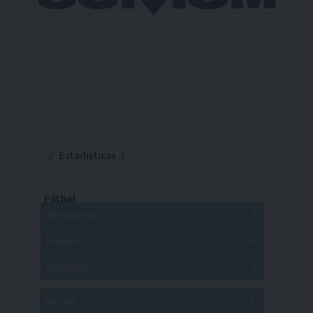
Estadísticas
Fútbol
Mayores
Reserva
A
B
C
D
E
F
G
Pre Senior
A
B
C
D
A
B
C
D
E
Más 40