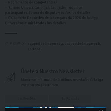
Reglamento de competencias
Torneo Universitario de básquetbol: equipos
participantes, forma de disputa y todos los detalles
Calendario Deportivo de la temporada 2026 de la Liga
Universitaria: mirá todos los detalles
basquetbol mayores a
,
basquetbol mayores b
,
ETIQUETADO
portada
Únete a Nuestro Newsletter
Mantente informado de la últimas novedades de la liga
en tu correo electrónico.