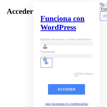
I
Acceder
Funciona con
WordPress
Nombre de usuario o correo electrónico
Contraseña
Recuérdame
¿HAS OLVIDADO TU CONTRASEÑA?