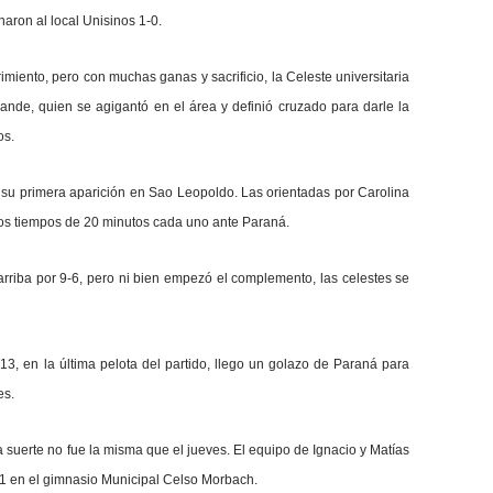
aron al local Unisinos 1-0.
rimiento, pero con muchas ganas y sacrificio, la Celeste universitaria
ande, quien se agigantó en el área y definió cruzado para darle la
os.
 su primera aparición en Sao Leopoldo. Las orientadas por Carolina
dos tiempos de 20 minutos cada uno ante Paraná.
arriba por 9-6, pero ni bien empezó el complemento, las celestes se
3, en la última pelota del partido, llego un golazo de Paraná para
es.
la suerte no fue la misma que el jueves. El equipo de Ignacio y Matías
-1 en el gimnasio Municipal Celso Morbach.