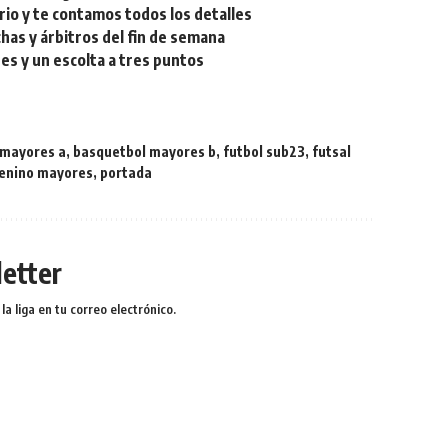
rio y te contamos todos los detalles
chas y árbitros del fin de semana
res y un escolta a tres puntos
 mayores a
,
basquetbol mayores b
,
futbol sub23
,
futsal
enino mayores
,
portada
etter
a liga en tu correo electrónico.