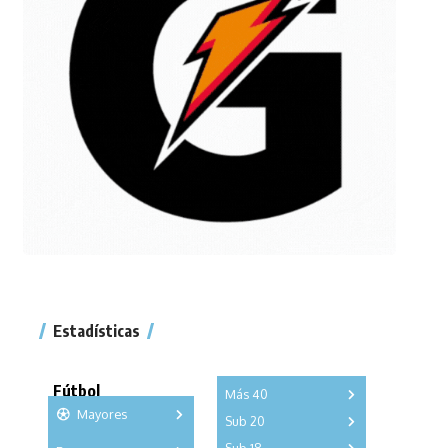
Estadísticas
Fútbol
Más 40
Mayores
Sub 20
A
B
C