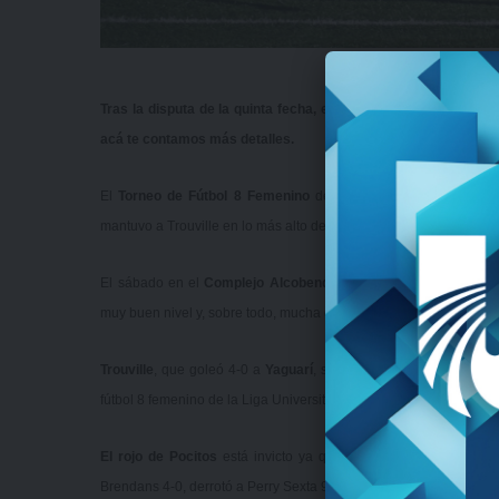
Tras la disputa de la quinta fecha, el rojo de Pocitos está al 
acá te contamos más detalles.
El
Torneo de Fútbol 8 Femenino
de la
Liga Universitaria de
mantuvo a Trouville en lo más alto de la tabla de posiciones.
El sábado en el
Complejo Alcobendas
se disputaron los cuatr
muy buen nivel y, sobre todo, mucha deportividad en sus participa
Trouville
, que goleó 4-0 a
Yaguarí
, sigue como único líder y e
fútbol 8 femenino de la Liga Universitaria.
El rojo de Pocitos
está invicto ya que ganó todos sus encuent
Brendans 4-0, derrotó a Perry Sexta 9-1 y a Fuerza Aérea en un pa