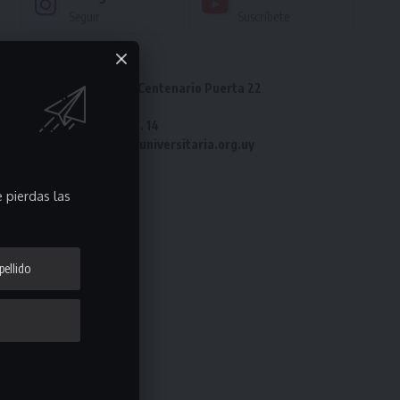
Seguir
Suscríbete
Dirección: Estadio Centenario Puerta 22
Tel: 2487 82 23
Fax: 2487 82 23 int. 14
e-mail: laliga@ligauniversitaria.org.uy
 pierdas las