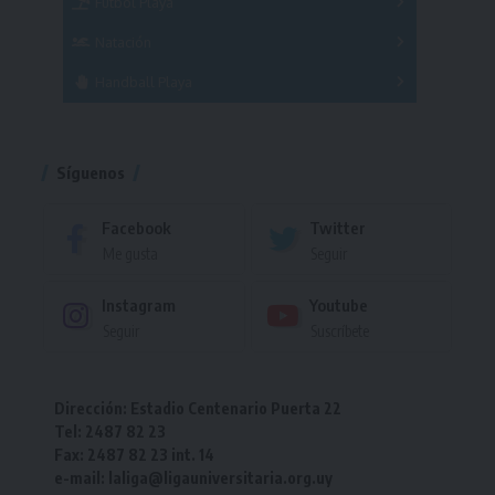
Fútbol Playa
Masculino
Femenino
Natación
Torneo
Handball Playa
Torneo
Torneo
Síguenos
Facebook
Twitter
Me gusta
Seguir
Instagram
Youtube
Seguir
Suscríbete
Dirección: Estadio Centenario Puerta 22
Tel: 2487 82 23
Fax: 2487 82 23 int. 14
e-mail: laliga@ligauniversitaria.org.uy