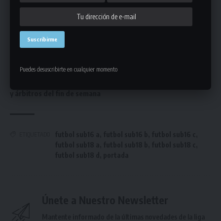
categoría Más 40
Fixture de la segunda rueda de la Divisional “E” de la
categoría Pre Senior
Los detalles de la etapa de fútbol: día, hora, canchas y
árbitros del fin de semana
Todos los detalles de la etapa de fútbol: día, hora, canchas
Puedes desuscribirte en cualquier momento
y árbitros del fin de semana
Todos los detalles de la etapa de fútbol: día, hora, canchas
y árbitros del fin de semana
futbol sub16 a
,
futbol sub16 b
,
futbol sub16 c
,
ETIQUETADO
futbol sub18 a
,
futbol sub18 b
,
futbol sub18 c
,
futbol sub18 d
,
portada
Únete a Nuestro Newsletter
Mantente informado de la últimas novedades de la liga