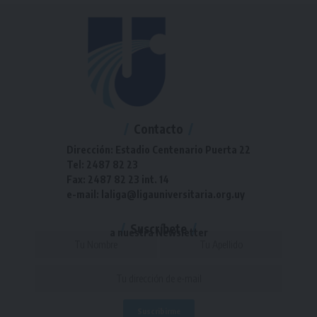
Contacto
Dirección: Estadio Centenario Puerta 22
Tel: 2487 82 23
Fax: 2487 82 23 int. 14
e-mail: laliga@ligauniversitaria.org.uy
Suscríbete
a nuestra Newsletter