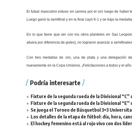
El futsal masculino estuvo en carrera por el oro luego de haber 
Luego ganó la semifinal y en la final cayó 6-1 y se trajo la medalla
En lo que tiene que ver con los otros planteles en Sao Leopol
afuera por diferencia de goles), no lograron avanzar a semifinales
Con tres medallas de oro, una de plata y una delegación de 8
nuevamente en la Copa Unisinos. ¡Felicitaciones a todos y el añ
Podría interesarte
Fixture de la segunda rueda de la Divisional “C” 
Fixture de la segunda rueda de la Divisional “E” 
Se juega el Torneo de Básquetbol 3×3 Universita
Los detalles de la etapa de fútbol: día, hora, can
El hockey femenino está al rojo vivo con dos líde