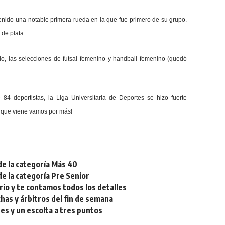
tenido una notable primera rueda en la que fue primero de su grupo.
 de plata.
do, las selecciones de futsal femenino y handball femenino (quedó
.
4 deportistas, la Liga Universitaria de Deportes se hizo fuerte
o que viene vamos por más!
de la categoría Más 40
de la categoría Pre Senior
rio y te contamos todos los detalles
chas y árbitros del fin de semana
res y un escolta a tres puntos