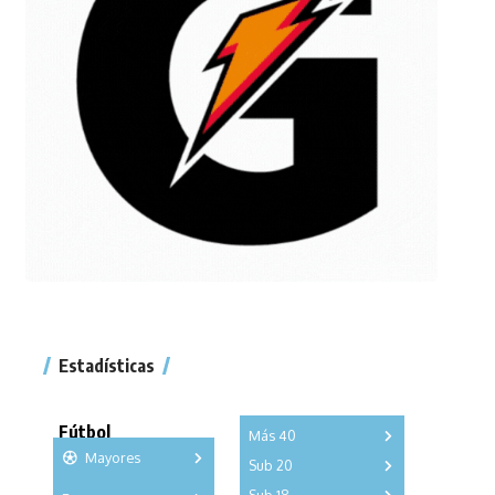
Estadísticas
Fútbol
Más 40
Mayores
Sub 20
A
B
C