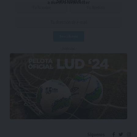
Suscríbete
a nuestra Newsletter
- Publicidad -
Síguenos