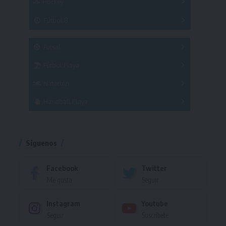
Hockey
A
B
3x3
Fútbol 8
A
B
C
SUB 21
Masculino
Futsal
Femenino
Fútbol Playa
Masculino
Femenino
Natación
Torneo
Handball Playa
Torneo
Torneo
Síguenos
Facebook
Twitter
Me gusta
Seguir
Instagram
Youtube
Seguir
Suscríbete