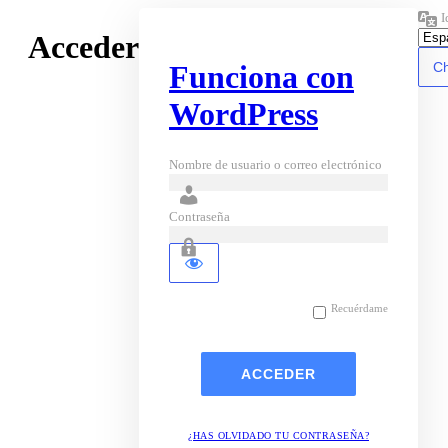
I
Acceder
Funciona con
WordPress
Nombre de usuario o correo electrónico
Contraseña
Recuérdame
¿HAS OLVIDADO TU CONTRASEÑA?