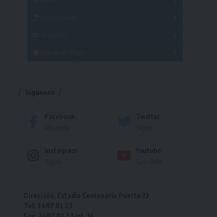
Futsal
Femenino
Fútbol Playa
Masculino
Femenino
Natación
Torneo
Handball Playa
Torneo
Torneo
Síguenos
Facebook
Twitter
Me gusta
Seguir
Instagram
Youtube
Seguir
Suscríbete
Dirección: Estadio Centenario Puerta 22
Tel: 2487 82 23
Fax: 2487 82 23 int. 14