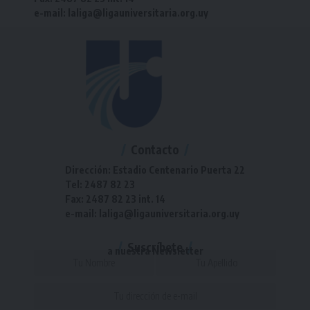
e-mail: laliga@ligauniversitaria.org.uy
Contacto
Dirección: Estadio Centenario Puerta 22
Tel: 2487 82 23
Fax: 2487 82 23 int. 14
e-mail: laliga@ligauniversitaria.org.uy
Suscríbete
a nuestra Newsletter