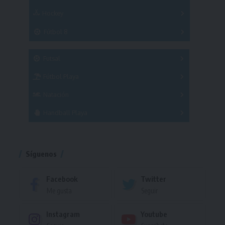
Hockey
A
B
3x3
Fútbol 8
A
B
C
SUB 21
Masculino
Futsal
Femenino
Fútbol Playa
Masculino
Femenino
Natación
Torneo
Handball Playa
Torneo
Torneo
Síguenos
Facebook
Twitter
Me gusta
Seguir
Instagram
Youtube