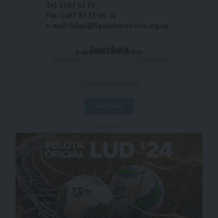
Tel: 2487 82 23
Fax: 2487 82 23 int. 14
e-mail: laliga@ligauniversitaria.org.uy
Suscríbete
a nuestra Newsletter
- Publicidad -