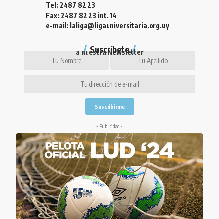
Tel: 2487 82 23
Fax: 2487 82 23 int. 14
e-mail: laliga@ligauniversitaria.org.uy
Suscríbete
a nuestra Newsletter
- Publicidad -