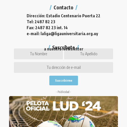
Contacto
Dirección: Estadio Centenario Puerta 22
Tel: 2487 82 23
Fax: 2487 82 23 int. 14
e-mail: laliga@ligauniversitaria.org.uy
Suscríbete
a nuestra Newsletter
- Publicidad -