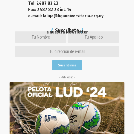
Tel: 2487 82 23
Fax: 2487 82 23 int. 14
e-mail: laliga@ligauniversitaria.org.uy
Suscríbete
a nuestra Newsletter
- Publicidad -