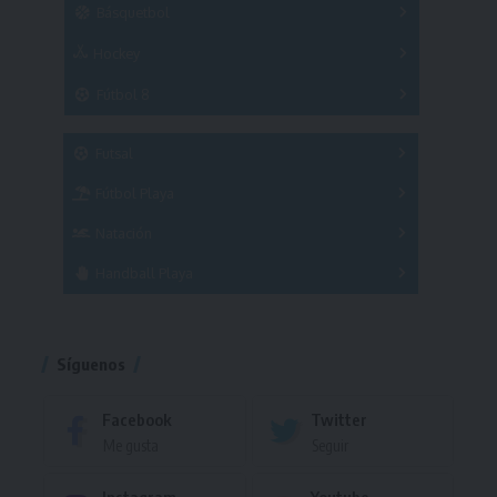
Básquetbol
Hockey
A
B
3x3
Fútbol 8
A
B
C
SUB 21
Masculino
Futsal
Femenino
Fútbol Playa
Masculino
Femenino
Natación
Torneo
Handball Playa
Torneo
Torneo
Síguenos
Facebook
Twitter
Me gusta
Seguir
Instagram
Youtube