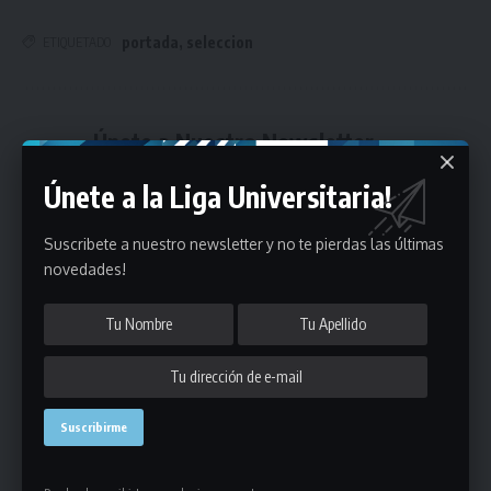
portada
,
seleccion
ETIQUETADO
Únete a Nuestro Newsletter
Mantente informado de la últimas novedades de la liga
Únete a la Liga Universitaria!
en tu correo electrónico.
Suscribete a nuestro newsletter y no te pierdas las últimas
novedades!
Puedes suscribirte en cualquier momento.