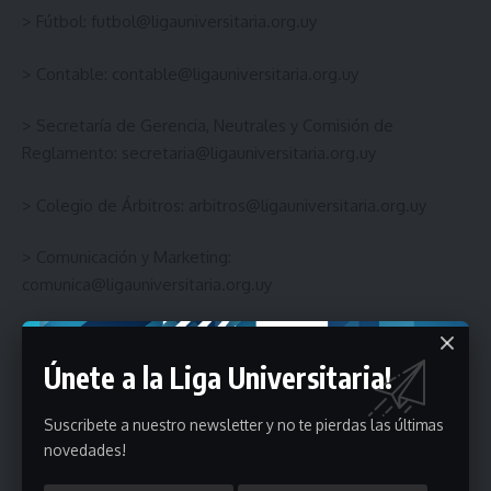
> Fútbol:
futbol@ligauniversitaria.org.uy
> Contable:
contable@ligauniversitaria.org.uy
> Secretaría de Gerencia, Neutrales y Comisión de
Reglamento:
secretaria@ligauniversitaria.org.uy
> Colegio de Árbitros:
arbitros@ligauniversitaria.org.uy
> Comunicación y Marketing:
comunica@ligauniversitaria.org.uy
Teléfono: 2487 8223
Únete a la Liga Universitaria!
Suscribete a nuestro newsletter y no te pierdas las últimas
novedades!