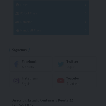
Masculino
Futsal
Femenino
Fútbol Playa
Masculino
Femenino
Natación
Torneo
Handball Playa
Torneo
Torneo
Síguenos
Facebook
Twitter
Me gusta
Seguir
Instagram
Youtube
Seguir
Suscríbete
Dirección: Estadio Centenario Puerta 22
Tel: 2487 82 23