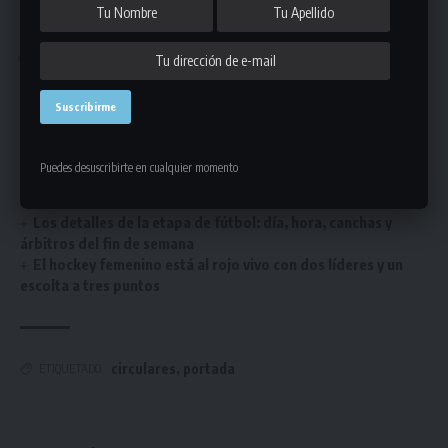
Podría interesarte
Fixture de la segunda rueda de la Divisional “C” de la
categoría Más 40
Fixture de la segunda rueda de la Divisional “E” de la
categoría Pre Senior
Puedes desuscribirte en cualquier momento
Se juega el Torneo de Básquetbol 3×3 Universitario y te
contamos todos los detalles
Los detalles de la etapa de fútbol: día, hora, canchas y
árbitros del fin de semana
El hockey femenino está al rojo vivo con dos líderes y un
escolta a tres puntos
circulares
,
portada
ETIQUETADO