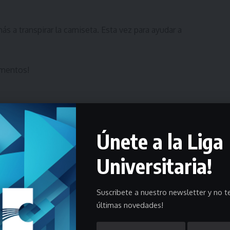
ás a transpirar la camiseta. Esta vez para ayudar a
imentos!
Únete a la Liga
Universitaria!
Suscribete a nuestro newsletter y no te
os para ayudar a quienes necesitan, oficiando de
últimas novedades!
nes y quienes necesitan canastas de alimentos.