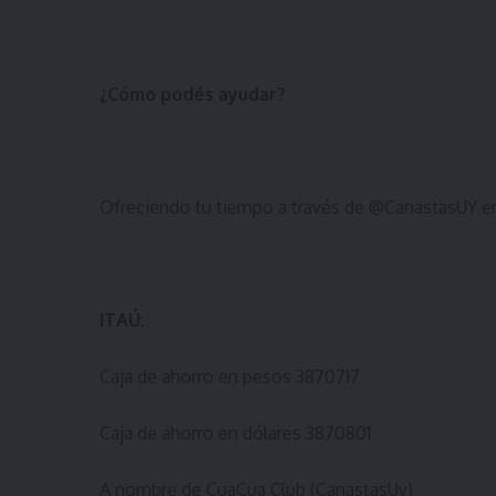
¿Cómo podés ayudar?
Ofreciendo tu tiempo a través de @CanastasUY en
ITAÚ
:
Caja de ahorro en pesos 3870717
Caja de ahorro en dólares 3870801
A nombre de CuaCua Club (CanastasUy)