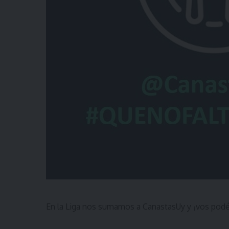
En la Liga nos sumamos a CanastasUy y
vos podés
¡