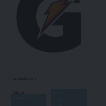
Estadísticas
Fútbol
Más 40
Mayores
Sub 20
A
B
C