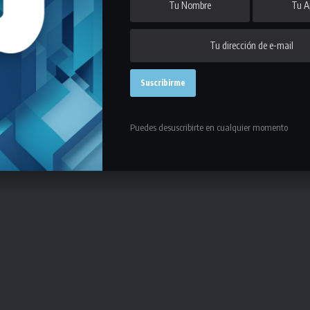
 industrias reducen su actividad y los comercios
viviendo tiempos difíciles, nos esforzamos para
e contagios. Sin embargo, hay muchos que no pueden
 que hoy ya no tienen ningún ingreso.
Puedes desuscribirte en cualquier momento
 necesitan y tenemos que ser solidarios.