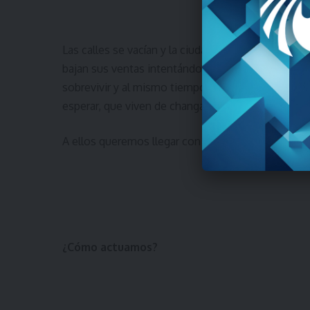
Las calles se vacían y la ciudad se va parando, las
bajan sus ventas intentándo sostenerse. Estamos 
sobrevivir y al mismo tiempo aplanar la curva d
esperar, que viven de changas, que viven al día y
A ellos queremos llegar con tu ayuda, porque nos
¿Cómo actuamos?