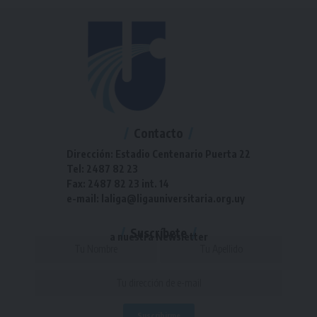
Contacto
Dirección: Estadio Centenario Puerta 22
Tel: 2487 82 23
Fax: 2487 82 23 int. 14
e-mail: laliga@ligauniversitaria.org.uy
Suscríbete
a nuestra Newsletter