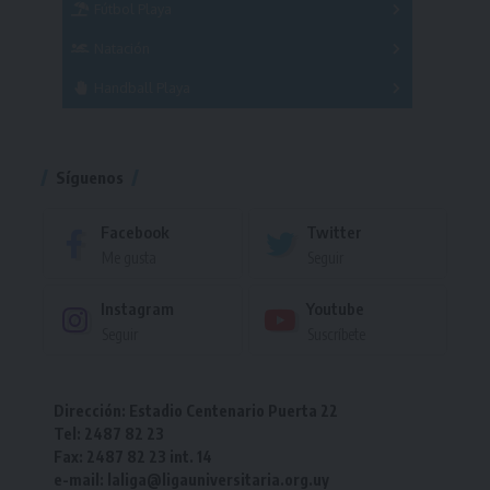
Fútbol Playa
Masculino
Femenino
Natación
Torneo
Handball Playa
Torneo
Torneo
Síguenos
Facebook
Twitter
Me gusta
Seguir
Instagram
Youtube
Seguir
Suscríbete
Dirección: Estadio Centenario Puerta 22
Tel: 2487 82 23
Fax: 2487 82 23 int. 14
e-mail: laliga@ligauniversitaria.org.uy