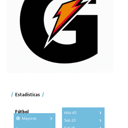
Estadísticas
Fútbol
Más 40
Mayores
Sub 20
A
B
C