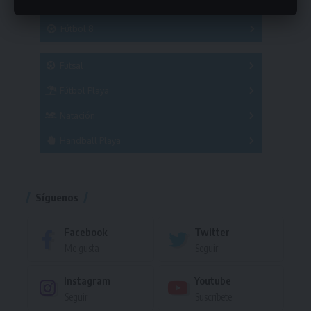
Hockey
A
B
3x3
Fútbol 8
A
B
C
SUB 21
Masculino
Futsal
Femenino
Fútbol Playa
Masculino
Femenino
Natación
Torneo
Handball Playa
Torneo
Torneo
Síguenos
Facebook
Twitter
Me gusta
Seguir
Instagram
Youtube
Seguir
Suscríbete