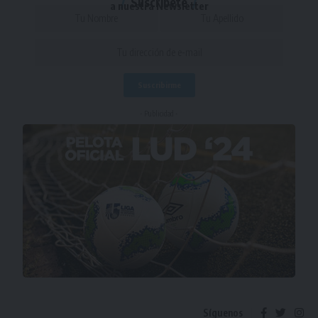
Suscríbete
a nuestra Newsletter
- Publicidad -
Síguenos