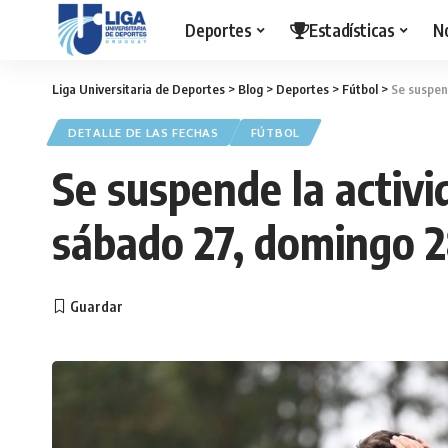
Deportes
Estadísticas
N
Liga Universitaria de Deportes
>
Blog
>
Deportes
>
Fútbol
>
Se suspend
DETALLE DE LAS FECHAS
FÚTBOL
Se suspende la activid
sábado 27, domingo 28