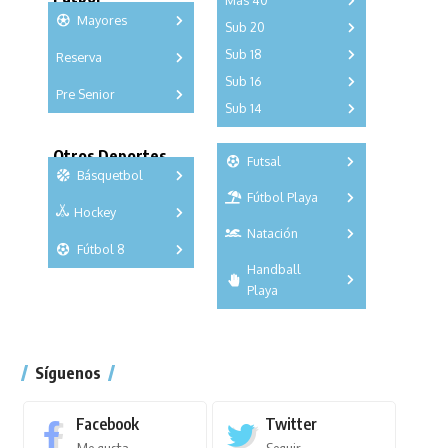
Más 40
Mayores
Sub 20
A
B
C
Sub 18
Reserva
A
B
C
D
E
F
G
A
B
C
Sub 16
Series
Pre Senior
A
B
C
D
Sub 14
Series
Copas
A
B
C
D
E
Series
Copas
Otros Deportes
Futsal
Copas
Básquetbol
Fútbol Playa
Masculino
Hockey
A
B
Femenino
Natación
Torneo
3x3
Fútbol 8
A
B
C
Handball
Torneo
SUB 21
Masculino
Playa
Femenino
Torneo
Síguenos
Facebook
Twitter