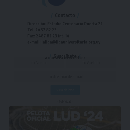
Contacto
Dirección: Estadio Centenario Puerta 22
Tel: 2487 82 23
Fax: 2487 82 23 int. 14
e-mail: laliga@ligauniversitaria.org.uy
Suscríbete
a nuestra Newsletter
- Publicidad -