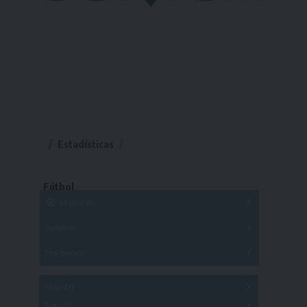
Estadísticas
Fútbol
Mayores
Reserva
A
B
C
D
E
F
G
Pre Senior
A
B
C
D
A
B
C
D
E
Más 40
Sub 20