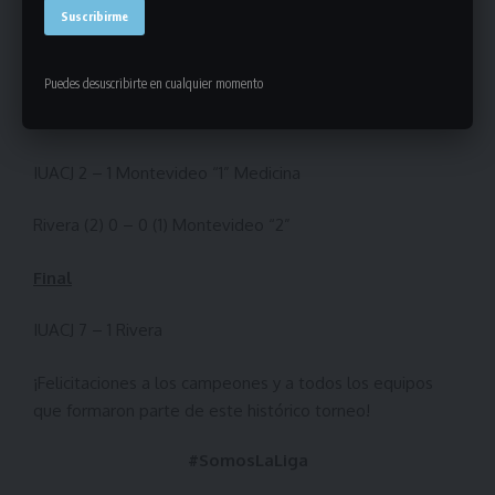
Quinto puesto
Rocha (4) 0 – 0 (3) Tacuarembó
Puedes desuscribirte en cualquier momento
Semifinales
IUACJ 2 – 1 Montevideo “1” Medicina
Rivera (2) 0 – 0 (1) Montevideo “2”
Final
IUACJ 7 – 1 Rivera
¡Felicitaciones a los campeones y a todos los equipos
que formaron parte de este histórico torneo!
#SomosLaLiga