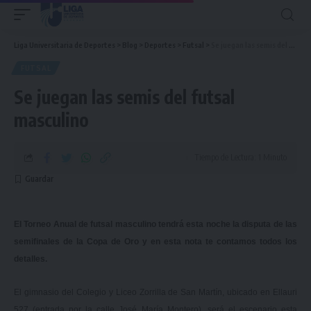
Liga Universitaria de Deportes
>
Blog
>
Deportes
>
Futsal
>
Se juegan las semis del futsal masculino
FUTSAL
Se juegan las semis del futsal
masculino
Tiempo de Lectura: 1 Minuto
El Torneo Anual de futsal masculino tendrá esta noche la disputa de las
semifinales de la Copa de Oro y en esta nota te contamos todos los
detalles.
El gimnasio del Colegio y Liceo Zorrilla de San Martín, ubicado en
Ellauri
527
(entrada por la calle José María Montero), será el escenario esta