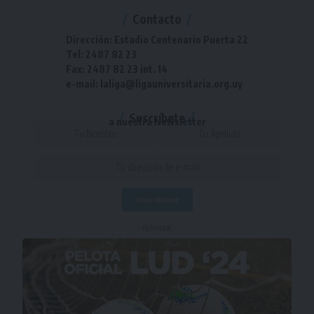
Contacto
Dirección: Estadio Centenario Puerta 22
Tel: 2487 82 23
Fax: 2487 82 23 int. 14
e-mail: laliga@ligauniversitaria.org.uy
Suscríbete
a nuestra Newsletter
- Publicidad -