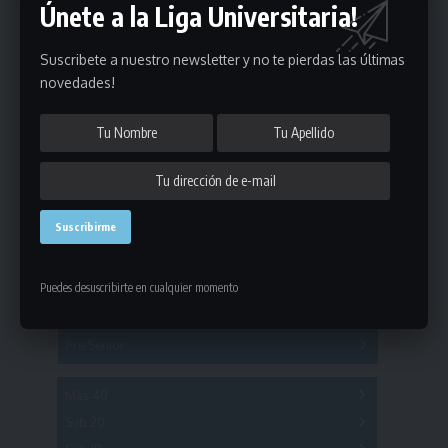
Únete a la Liga Universitaria!
Suscribete a nuestro newsletter y no te pierdas las últimas
novedades!
Estadísticas
Fútbol
Mayores
Puedes desuscribirte en cualquier momento
Reserva
A
B
C
D
E
F
G
Pre Senior
A
B
C
D
A
B
C
D
E
Más 40
Sub 20
A
B
C