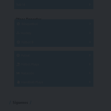
Series
Sub 14
Copas
Series
Copas
Series
Otros Deportes
Copas
Básquetbol
Hockey
A
B
3x3
Fútbol 8
A
B
C
SUB 21
Masculino
Futsal
Femenino
Fútbol Playa
Masculino
Femenino
Natación
Torneo
Handball Playa
Torneo
Torneo
Síguenos