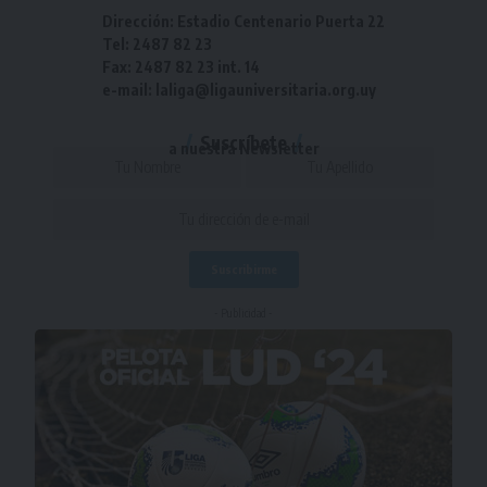
Dirección: Estadio Centenario Puerta 22
Tel: 2487 82 23
Fax: 2487 82 23 int. 14
e-mail: laliga@ligauniversitaria.org.uy
Suscríbete
a nuestra Newsletter
- Publicidad -