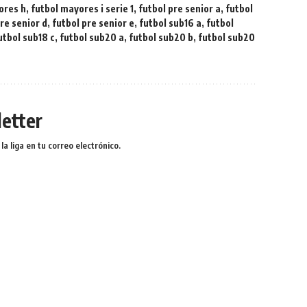
ores h
,
futbol mayores i serie 1
,
futbol pre senior a
,
futbol
re senior d
,
futbol pre senior e
,
futbol sub16 a
,
futbol
utbol sub18 c
,
futbol sub20 a
,
futbol sub20 b
,
futbol sub20
etter
a liga en tu correo electrónico.