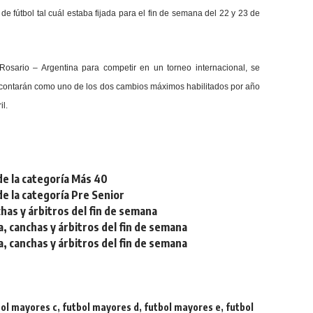
e fútbol tal cuál estaba fijada para el fin de semana del 22 y 23 de
Rosario – Argentina para competir en un torneo internacional, se
o contarán como uno de los dos cambios máximos habilitados por año
il.
de la categoría Más 40
de la categoría Pre Senior
chas y árbitros del fin de semana
a, canchas y árbitros del fin de semana
a, canchas y árbitros del fin de semana
bol mayores c
,
futbol mayores d
,
futbol mayores e
,
futbol