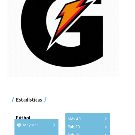
Estadísticas
Fútbol
Más 40
Mayores
Sub 20
A
B
C