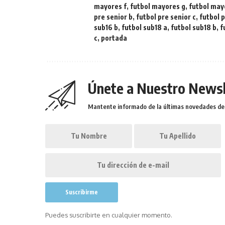
mayores f
,
futbol mayores g
,
futbol may
pre senior b
,
futbol pre senior c
,
futbol p
sub16 b
,
futbol sub18 a
,
futbol sub18 b
,
f
c
,
portada
Únete a Nuestro Newsl
Mantente informado de la últimas novedades de l
Puedes suscribirte en cualquier momento.