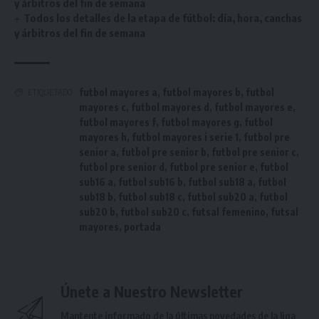
y árbitros del fin de semana
Todos los detalles de la etapa de fútbol: día, hora, canchas
y árbitros del fin de semana
futbol mayores a
,
futbol mayores b
,
futbol
ETIQUETADO
mayores c
,
futbol mayores d
,
futbol mayores e
,
futbol mayores f
,
futbol mayores g
,
futbol
mayores h
,
futbol mayores i serie 1
,
futbol pre
senior a
,
futbol pre senior b
,
futbol pre senior c
,
futbol pre senior d
,
futbol pre senior e
,
futbol
sub16 a
,
futbol sub16 b
,
futbol sub18 a
,
futbol
sub18 b
,
futbol sub18 c
,
futbol sub20 a
,
futbol
sub20 b
,
futbol sub20 c
,
futsal femenino
,
futsal
mayores
,
portada
Únete a Nuestro Newsletter
Mantente informado de la últimas novedades de la liga