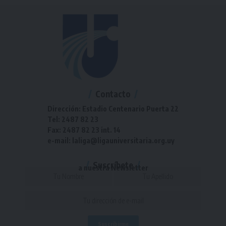
Contacto
Dirección: Estadio Centenario Puerta 22
Tel: 2487 82 23
Fax: 2487 82 23 int. 14
e-mail: laliga@ligauniversitaria.org.uy
Suscríbete
a nuestra Newsletter