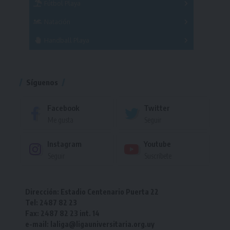
Fútbol Playa
Masculino
Femenino
Natación
Torneo
Handball Playa
Torneo
Torneo
Síguenos
Facebook
Twitter
Me gusta
Seguir
Instagram
Youtube
Seguir
Suscríbete
Dirección: Estadio Centenario Puerta 22
Tel: 2487 82 23
Fax: 2487 82 23 int. 14
e-mail: laliga@ligauniversitaria.org.uy