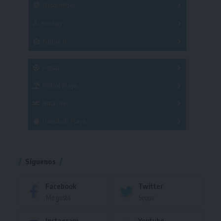
Básquetbol
Hockey
A
B
3x3
Fútbol 8
A
B
C
SUB 21
Masculino
Futsal
Femenino
Fútbol Playa
Masculino
Femenino
Natación
Torneo
Handball Playa
Torneo
Torneo
Síguenos
Facebook
Twitter
Me gusta
Seguir
Instagram
Youtube