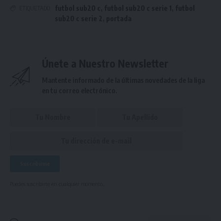
futbol sub20 c
,
futbol sub20 c serie 1
,
futbol
ETIQUETADO
sub20 c serie 2
,
portada
Únete a Nuestro Newsletter
Mantente informado de la últimas novedades de la liga
en tu correo electrónico.
Puedes suscribirte en cualquier momento.